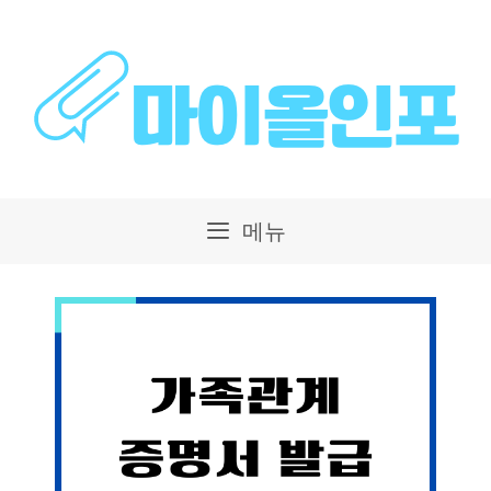
컨
텐
츠
로
건
메뉴
너
뛰
기