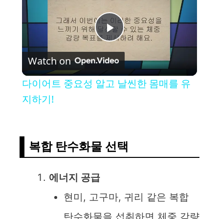
P
Watch on
l
다이어트 중요성 알고 날씬한 몸매를 유
a
지하기!
y
복합 탄수화물 선택
V
에너지 공급
i
현미, 고구마, 귀리 같은 복합
d
탄수화물을 섭취하면 체중 감량