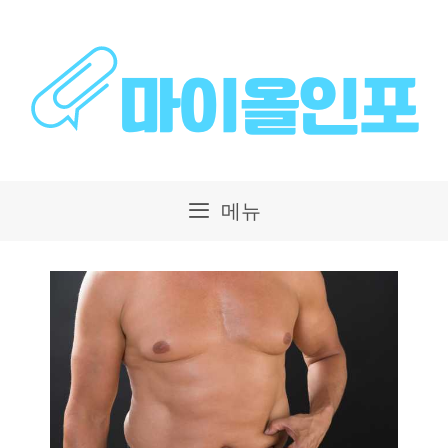
컨
텐
츠
로
건
메뉴
너
뛰
기