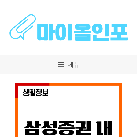
컨
텐
츠
로
건
메뉴
너
뛰
기