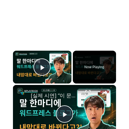
×
Now Playing
Play Video
×
[실제 시연] “이 문구 바꿔줘” 한마디에 바뀐다! 수강생도 놀란 AI×워드프레스 실제 시연
P