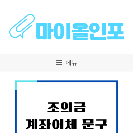
컨
텐
츠
로
건
메뉴
너
뛰
기