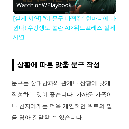
Watch on
WPlaybook
l
[실제 시연] “이 문구 바꿔줘” 한마디에 바
a
뀐다! 수강생도 놀란 AI×워드프레스 실제
시연
y
V
상황에 따른 맞춤 문구 작성
i
문구는 상대방과의 관계나 상황에 맞게
작성하는 것이 좋습니다. 가까운 가족이
d
나 친지에게는 더욱 개인적인 위로의 말
e
을 담아 전달할 수 있습니다.