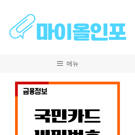
컨
텐
츠
로
건
메뉴
너
뛰
기