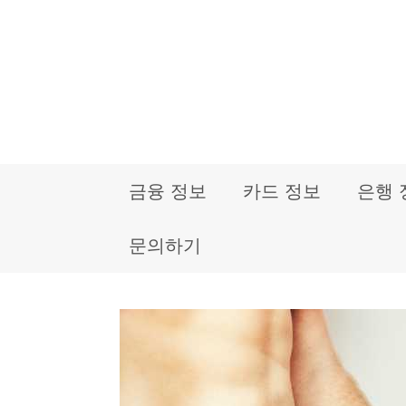
컨
텐
츠
로
건
금융 정보
카드 정보
은행 
너
뛰
문의하기
기