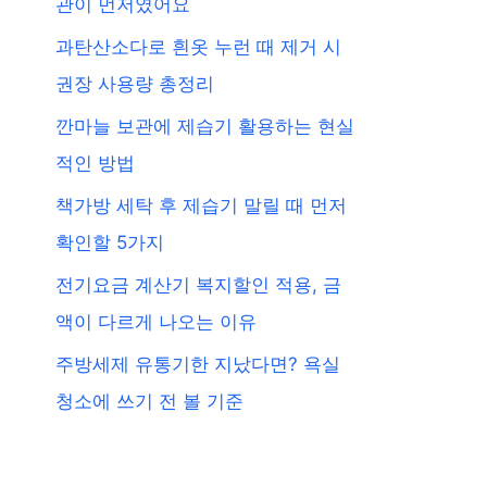
관이 먼저였어요
과탄산소다로 흰옷 누런 때 제거 시
권장 사용량 총정리
깐마늘 보관에 제습기 활용하는 현실
적인 방법
책가방 세탁 후 제습기 말릴 때 먼저
확인할 5가지
전기요금 계산기 복지할인 적용, 금
액이 다르게 나오는 이유
주방세제 유통기한 지났다면? 욕실
청소에 쓰기 전 볼 기준