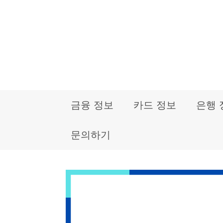
컨
텐
츠
로
건
금융 정보
카드 정보
은행 
너
뛰
문의하기
기