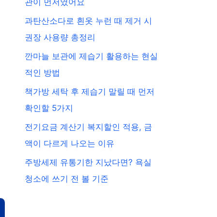
관이 먼저였어요
과탄산소다로 흰옷 누런 때 제거 시
권장 사용량 총정리
깐마늘 보관에 제습기 활용하는 현실
적인 방법
책가방 세탁 후 제습기 말릴 때 먼저
확인할 5가지
전기요금 계산기 복지할인 적용, 금
액이 다르게 나오는 이유
주방세제 유통기한 지났다면? 욕실
청소에 쓰기 전 볼 기준