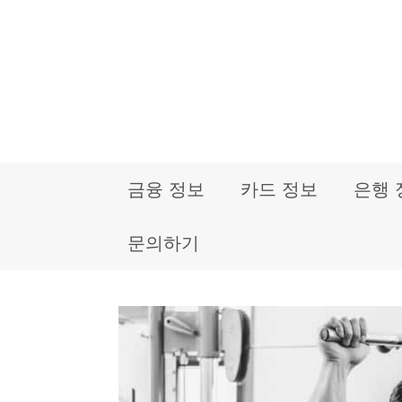
컨
텐
츠
로
건
금융 정보
카드 정보
은행 
너
뛰
문의하기
기