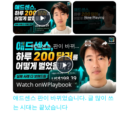
×
Now Playing
Play Video
×
애드센스 판이 바뀌었습니다. 글 많이 쓰는 시대는 끝났습니다
P
Watch on
WPlaybook
l
애드센스 판이 바뀌었습니다. 글 많이 쓰
a
는 시대는 끝났습니다
y