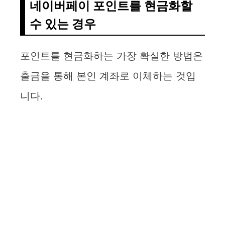
네이버페이 포인트를 현금화할
수 있는 경우
포인트를 현금화하는 가장 확실한 방법은
출금을 통해 본인 계좌로 이체하는 것입
니다.