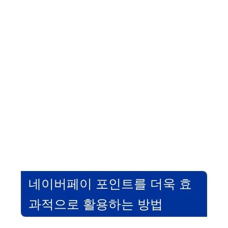
네이버페이 포인트를 더욱 효
과적으로 활용하는 방법