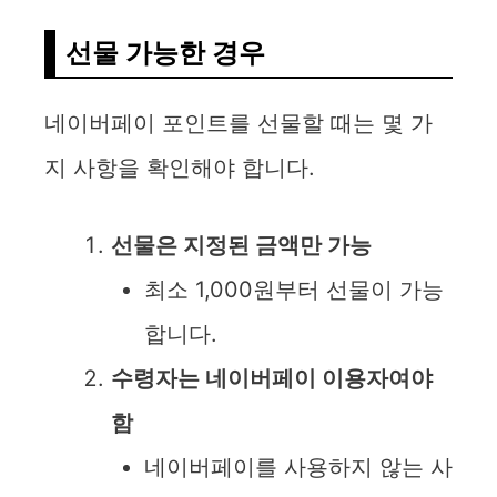
선물 가능한 경우
네이버페이 포인트를 선물할 때는 몇 가
지 사항을 확인해야 합니다.
선물은 지정된 금액만 가능
최소 1,000원부터 선물이 가능
합니다.
수령자는 네이버페이 이용자여야
함
네이버페이를 사용하지 않는 사