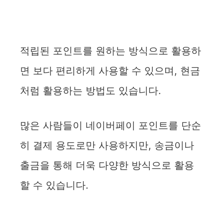
적립된 포인트를 원하는 방식으로 활용하
면 보다 편리하게 사용할 수 있으며, 현금
처럼 활용하는 방법도 있습니다.
많은 사람들이 네이버페이 포인트를 단순
히 결제 용도로만 사용하지만, 송금이나
출금을 통해 더욱 다양한 방식으로 활용
할 수 있습니다.