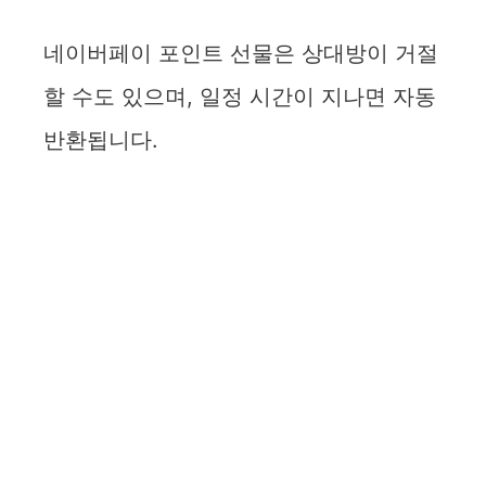
네이버페이 포인트 선물은 상대방이 거절
할 수도 있으며, 일정 시간이 지나면 자동
반환됩니다.