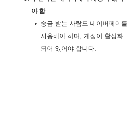
야 함
송금 받는 사람도 네이버페이를
사용해야 하며, 계정이 활성화
되어 있어야 합니다.