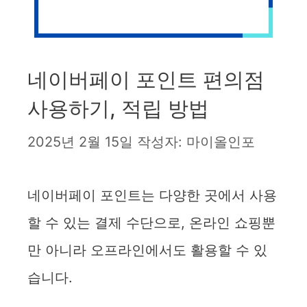
네이버페이 포인트 편의점
사용하기, 적립 방법
2025년 2월 15일
작성자:
마이올인포
네이버페이 포인트는 다양한 곳에서 사용
할 수 있는 결제 수단으로, 온라인 쇼핑뿐
만 아니라 오프라인에서도 활용할 수 있
습니다.