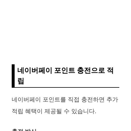
네이버페이 포인트 충전으로 적
립
네이버페이 포인트를 직접 충전하면 추가
적립 혜택이 제공될 수 있습니다.