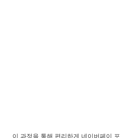
이 과정을 통해 편리하게 네이버페이 포