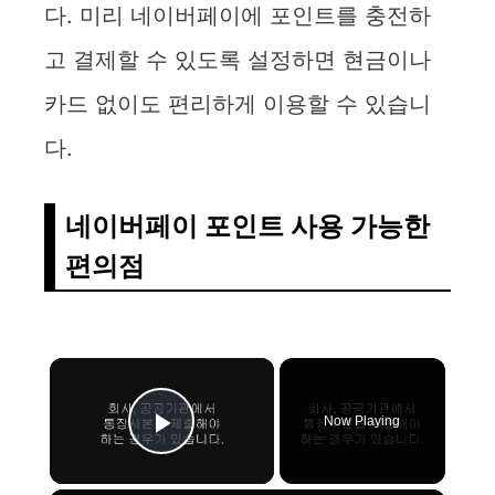
다. 미리 네이버페이에 포인트를 충전하
고 결제할 수 있도록 설정하면 현금이나
카드 없이도 편리하게 이용할 수 있습니
다.
네이버페이 포인트 사용 가능한
편의점
×
Now Playing
Play Video