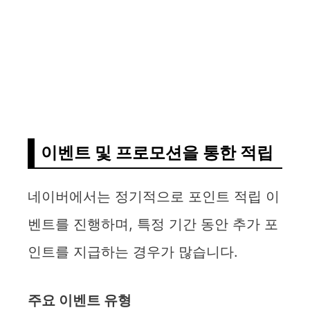
이벤트 및 프로모션을 통한 적립
네이버에서는 정기적으로 포인트 적립 이
벤트를 진행하며, 특정 기간 동안 추가 포
인트를 지급하는 경우가 많습니다.
주요 이벤트 유형