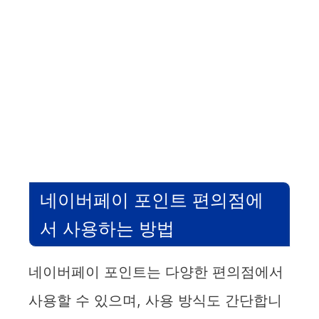
네이버페이 포인트 편의점에
서 사용하는 방법
네이버페이 포인트는 다양한 편의점에서
사용할 수 있으며, 사용 방식도 간단합니