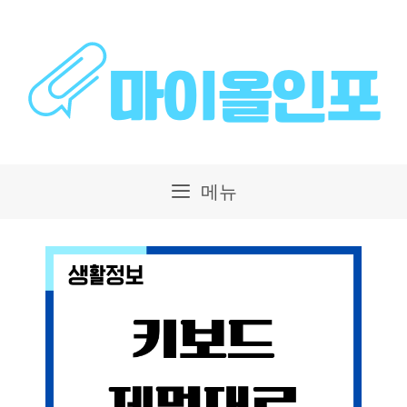
컨
텐
츠
로
건
메뉴
너
뛰
기