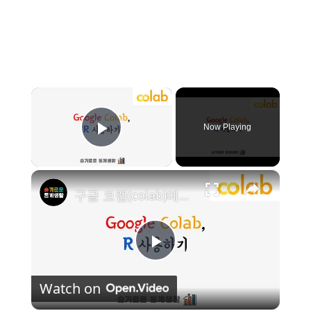
×
Now Playing
Play Video
×
구글 코랩(colab)에서 R 프로그래밍 하기
P
Watch on
l