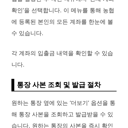
확인’을 선택합니다. 이 메뉴를 통해 농협
에 등록된 본인의 모든 계좌를 한눈에 볼
수 있습니다.
각 계좌의 입출금 내역을 확인할 수 있습
니다.
통장 사본 조회 및 발급 절차
원하는 통장 옆에 있는 ‘더보기’ 옵션을 통
해 통장 사본을 조회하고 발급받을 수 있
습니다. 원하는 통장의 사본을 즉시 확인