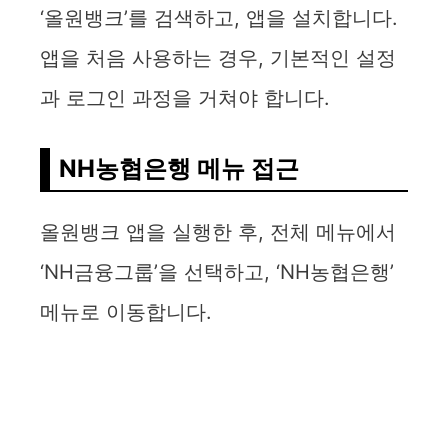
‘올원뱅크’를 검색하고, 앱을 설치합니다.
앱을 처음 사용하는 경우, 기본적인 설정
과 로그인 과정을 거쳐야 합니다.
NH농협은행 메뉴 접근
올원뱅크 앱을 실행한 후, 전체 메뉴에서
‘NH금융그룹’을 선택하고, ‘NH농협은행’
메뉴로 이동합니다.