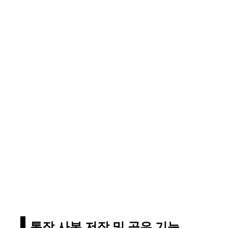
통장 사본 저장 및 공유 기능