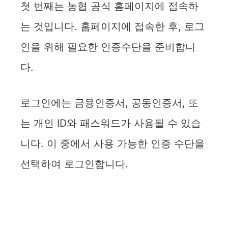
첫 번째는 농협 공식 홈페이지에 접속하
d
는 것입니다. 홈페이지에 접속한 후, 로그
인을 위해 필요한 인증수단을 준비합니
e
다.
o
로그인에는 금융인증서, 공동인증서, 또
는 개인 ID와 패스워드가 사용될 수 있습
니다. 이 중에서 사용 가능한 인증 수단을
선택하여 로그인합니다.