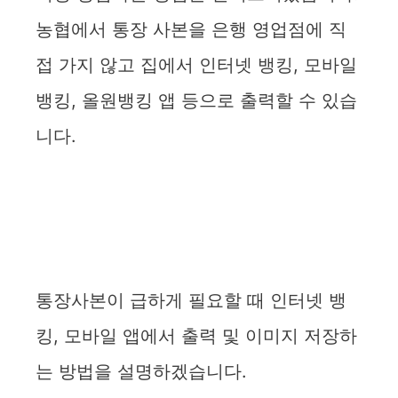
농협에서 통장 사본을 은행 영업점에 직
접 가지 않고 집에서 인터넷 뱅킹, 모바일
뱅킹, 올원뱅킹 앱 등으로 출력할 수 있습
니다.
통장사본이 급하게 필요할 때 인터넷 뱅
킹, 모바일 앱에서 출력 및 이미지 저장하
는 방법을 설명하겠습니다.