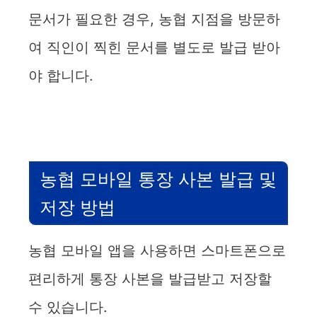
문서가 필요한 경우, 농협 지점을 방문하
여 직인이 찍힌 문서를 별도로 발급 받아
야 합니다.
농협 모바일 통장 사본 발급 및
저장 방법
농협 모바일 앱을 사용하면 스마트폰으로
편리하게 통장 사본을 발급받고 저장할
수 있습니다.