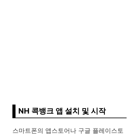
NH 콕뱅크 앱 설치 및 시작
스마트폰의 앱스토어나 구글 플레이스토