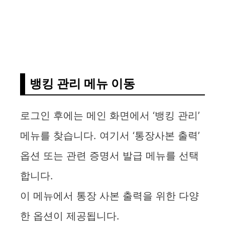
뱅킹 관리 메뉴 이동
로그인 후에는 메인 화면에서 ‘뱅킹 관리’
메뉴를 찾습니다. 여기서 ‘통장사본 출력’
옵션 또는 관련 증명서 발급 메뉴를 선택
합니다.
이 메뉴에서 통장 사본 출력을 위한 다양
한 옵션이 제공됩니다.