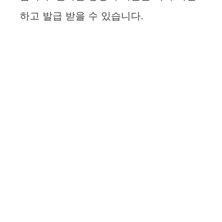
하고 발급 받을 수 있습니다.