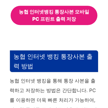
농협 인터넷뱅킹 통장사본 모바일
PC 프린트 출력 저장
농협 인터넷 뱅킹 통장사본 출
력 방법
농협 인터넷 뱅킹을 통해 통장 사본을 출
력하고 저장하는 방법은 간단합니다. PC
를 이용하면 더욱 빠른 처리가 가능하여,