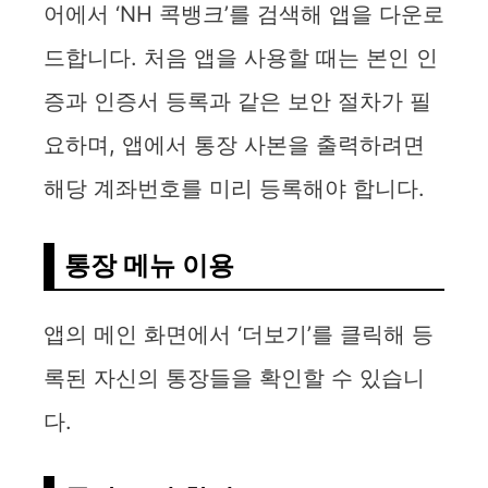
어에서 ‘NH 콕뱅크’를 검색해 앱을 다운로
드합니다. 처음 앱을 사용할 때는 본인 인
증과 인증서 등록과 같은 보안 절차가 필
요하며, 앱에서 통장 사본을 출력하려면
해당 계좌번호를 미리 등록해야 합니다.
통장 메뉴 이용
앱의 메인 화면에서 ‘더보기’를 클릭해 등
록된 자신의 통장들을 확인할 수 있습니
다.