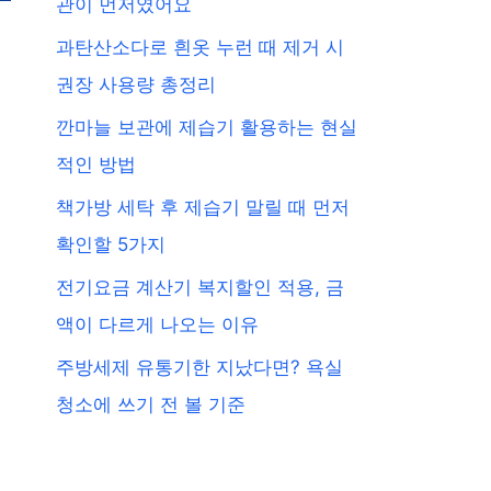
관이 먼저였어요
과탄산소다로 흰옷 누런 때 제거 시
권장 사용량 총정리
깐마늘 보관에 제습기 활용하는 현실
적인 방법
책가방 세탁 후 제습기 말릴 때 먼저
확인할 5가지
전기요금 계산기 복지할인 적용, 금
액이 다르게 나오는 이유
주방세제 유통기한 지났다면? 욕실
청소에 쓰기 전 볼 기준