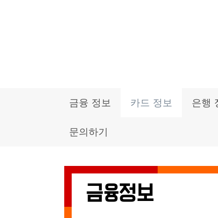
컨
텐
츠
로
건
금융 정보
카드 정보
은행 
너
뛰
문의하기
기