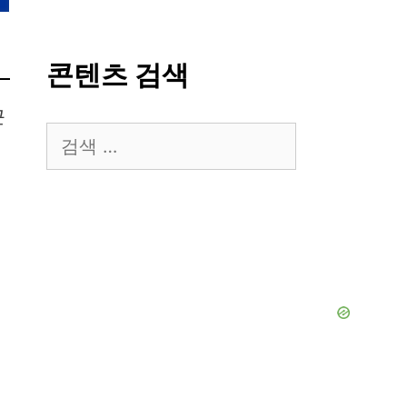
콘텐츠 검색
근
검
색: