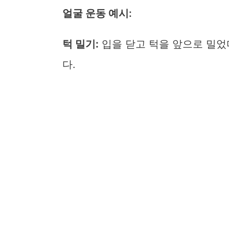
얼굴 운동 예시:
턱 밀기:
입을 닫고 턱을 앞으로 밀었
다.