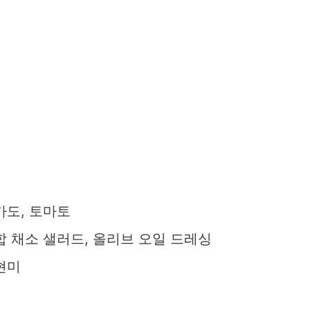
카도, 토마토
합 채소 샐러드, 올리브 오일 드레싱
현미