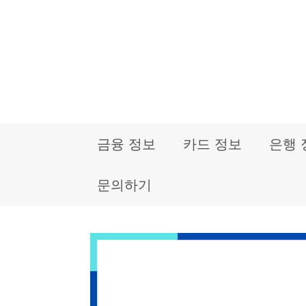
컨
텐
츠
로
건
금융 정보
카드 정보
은행 
너
뛰
문의하기
기