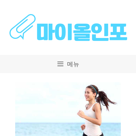
컨
텐
츠
로
건
메뉴
너
뛰
기