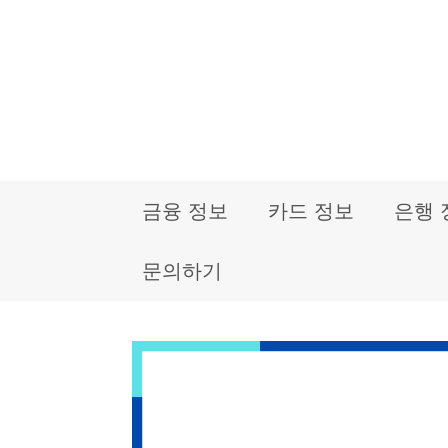
컨
텐
츠
로
건
금융 정보
카드 정보
은행 
너
뛰
문의하기
기