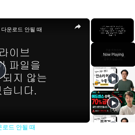
×
×
 다운로드 안될 때
Unmute
Now Playing
P
a
운로드 안될 때
y