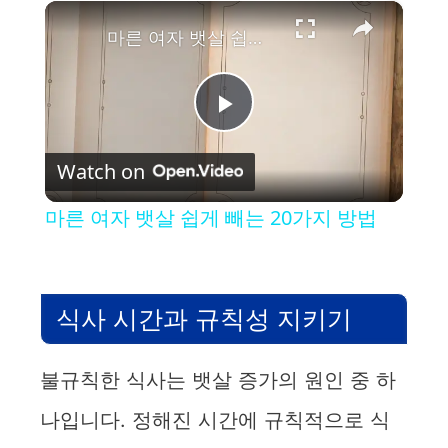
×
마른 여자 뱃살 쉽게 빼는 20가지 방법
P
Watch on
l
마른 여자 뱃살 쉽게 빼는 20가지 방법
a
y
식사 시간과 규칙성 지키기
V
불규칙한 식사는 뱃살 증가의 원인 중 하
나입니다. 정해진 시간에 규칙적으로 식
i