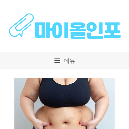
컨
텐
츠
로
건
메뉴
너
뛰
기