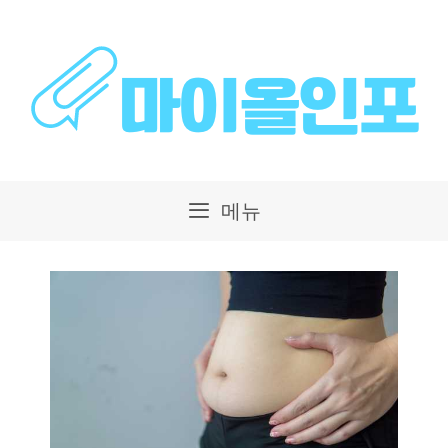
컨
텐
츠
로
건
메뉴
너
뛰
기