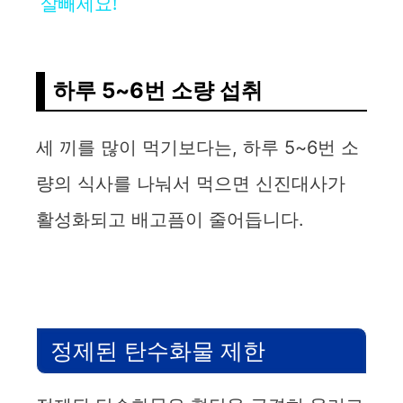
a
살빼세요!
y
하루 5~6번 소량 섭취
V
세 끼를 많이 먹기보다는, 하루 5~6번 소
i
량의 식사를 나눠서 먹으면 신진대사가
d
활성화되고 배고픔이 줄어듭니다.
e
o
정제된 탄수화물 제한