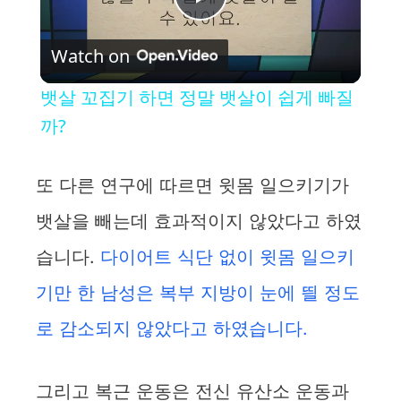
P
Watch on
l
뱃살 꼬집기 하면 정말 뱃살이 쉽게 빠질
a
까?
y
또 다른 연구에 따르면 윗몸 일으키기가
뱃살을 빼는데 효과적이지 않았다고 하였
V
습니다.
다이어트 식단 없이 윗몸 일으키
i
기만 한 남성은 복부 지방이 눈에 띌 정도
로 감소되지 않았다고 하였습니다.
d
e
그리고 복근 운동은 전신 유산소 운동과