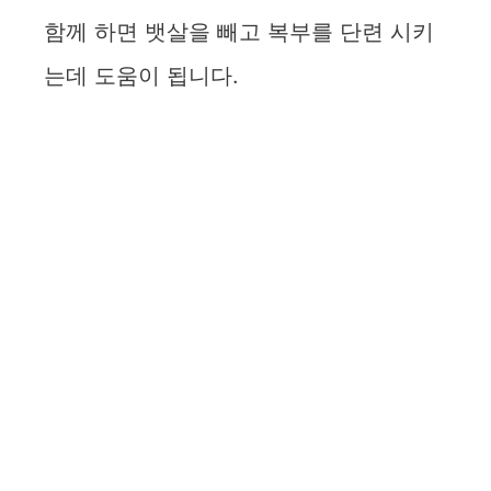
함께 하면 뱃살을 빼고 복부를 단련 시키
o
는데 도움이 됩니다.