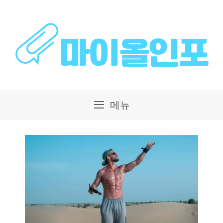
컨
텐
츠
로
건
메뉴
너
뛰
기