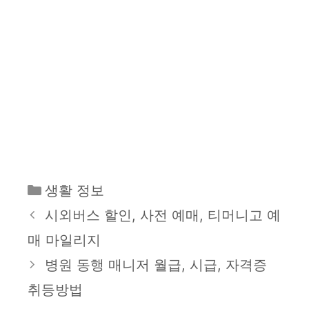
카
생활 정보
테
시외버스 할인, 사전 예매, 티머니고 예
고
매 마일리지
리
병원 동행 매니저 월급, 시급, 자격증
취등방법