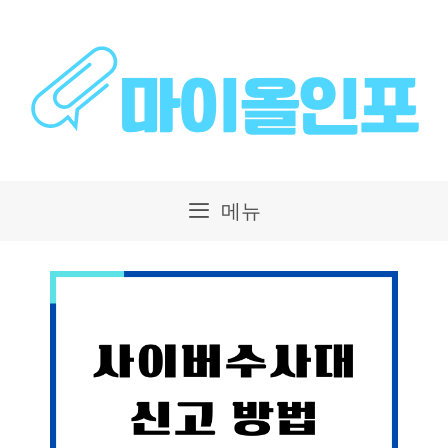
컨
텐
츠
로
건
메뉴
너
뛰
기