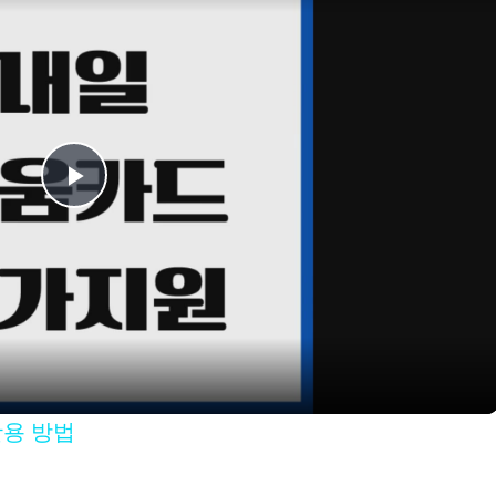
P
l
a
y
활용 방법
V