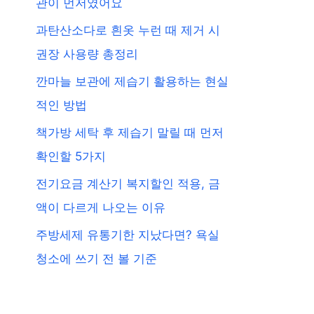
관이 먼저였어요
과탄산소다로 흰옷 누런 때 제거 시
권장 사용량 총정리
깐마늘 보관에 제습기 활용하는 현실
적인 방법
책가방 세탁 후 제습기 말릴 때 먼저
확인할 5가지
전기요금 계산기 복지할인 적용, 금
액이 다르게 나오는 이유
주방세제 유통기한 지났다면? 욕실
청소에 쓰기 전 볼 기준