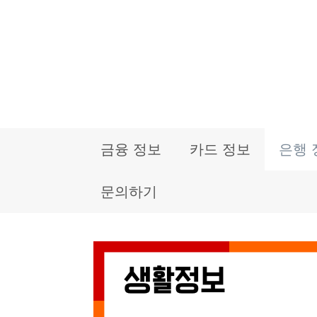
컨
텐
츠
로
건
금융 정보
카드 정보
은행 
너
뛰
문의하기
기