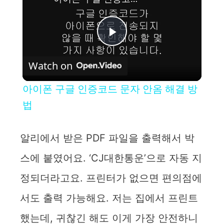
P
Watch on
l
아이폰 구글 인증코드 문자 안옴 해결 방
a
법
y
알리에서 받은 PDF 파일을 출력해서 박
스에 붙였어요. ‘CJ대한통운’으로 자동 지
V
정되더라고요. 프린터가 없으면 편의점에
i
서도 출력 가능해요. 저는 집에서 프린트
했는데, 귀찮긴 해도 이게 가장 안전하니