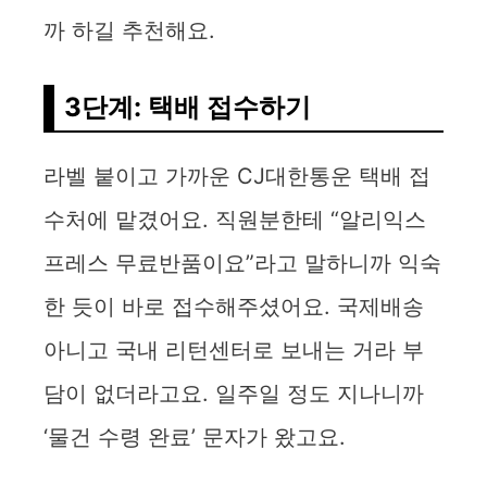
d
까 하길 추천해요.
e
3단계: 택배 접수하기
o
라벨 붙이고 가까운 CJ대한통운 택배 접
수처에 맡겼어요. 직원분한테 “알리익스
프레스 무료반품이요”라고 말하니까 익숙
한 듯이 바로 접수해주셨어요. 국제배송
아니고 국내 리턴센터로 보내는 거라 부
담이 없더라고요. 일주일 정도 지나니까
‘물건 수령 완료’ 문자가 왔고요.