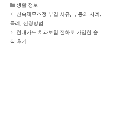
카
생활 정보
테
신속채무조정 부결 사유, 부동의 사례,
고
특례, 신청방법
리
현대카드 치과보험 전화로 가입한 솔
직 후기