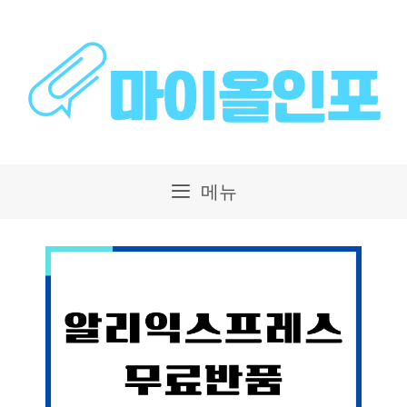
컨
텐
츠
로
건
메뉴
너
뛰
기