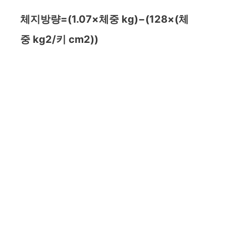
체지방량
=
(
1.07
×
체중
kg
)
−
(
128
×
(
체
중
kg
2
/
키
cm
2
))