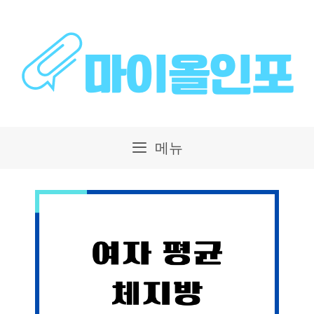
컨
텐
츠
로
건
메뉴
너
뛰
기