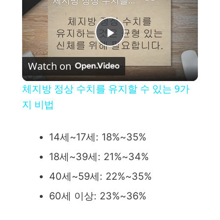
P
Watch on
l
체지방 정상 수치를 유지할 수 있는 9가
a
지 비법
y
14세~17세: 18%~35%
18세~39세: 21%~34%
V
40세~59세: 22%~35%
i
60세 이상: 23%~36%