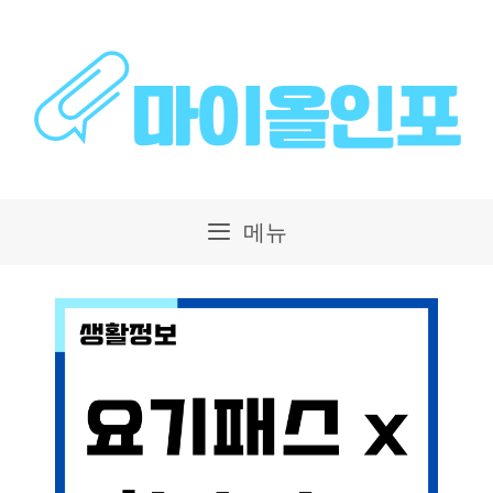
컨
텐
츠
로
건
메뉴
너
뛰
기