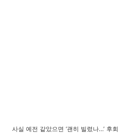
사실 예전 같았으면 ‘괜히 빌렸나…’ 후회