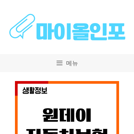
컨
텐
츠
로
건
메뉴
너
뛰
기