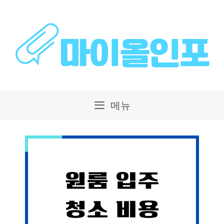
컨
텐
츠
로
건
메뉴
너
뛰
기