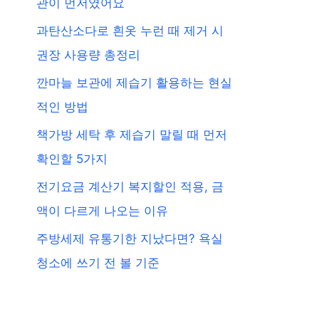
관이 먼저였어요
과탄산소다로 흰옷 누런 때 제거 시
권장 사용량 총정리
깐마늘 보관에 제습기 활용하는 현실
적인 방법
책가방 세탁 후 제습기 말릴 때 먼저
확인할 5가지
전기요금 계산기 복지할인 적용, 금
액이 다르게 나오는 이유
주방세제 유통기한 지났다면? 욕실
청소에 쓰기 전 볼 기준