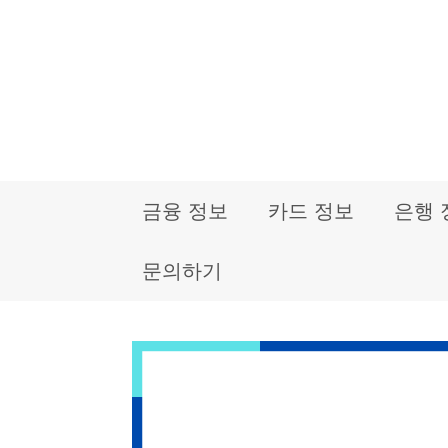
컨
텐
츠
로
건
금융 정보
카드 정보
은행 
너
뛰
문의하기
기