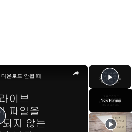
×
×
 다운로드 안될 때
Play 
Now Playing
P