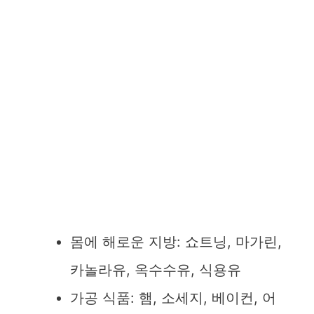
몸에 해로운 지방: 쇼트닝, 마가린,
카놀라유, 옥수수유, 식용유
가공 식품: 햄, 소세지, 베이컨, 어