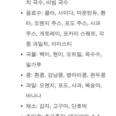
치 국수, 비빔 국수
음료수: 콜라, 사이다, 마운틴듀, 환
타, 오렌지 주스, 포도 주스, 사과
주스, 게토레이, 포카리 스웨트, 각
종 과일차, 아이스티
곡물: 백미, 현미, 오트밀, 옥수수,
밀가루
콩: 흰콩, 강낭콩, 병아리콩, 완두콩
과일: 오렌지, 포도, 사과, 복숭아,
바나나
채소: 감자, 고구마, 단호박