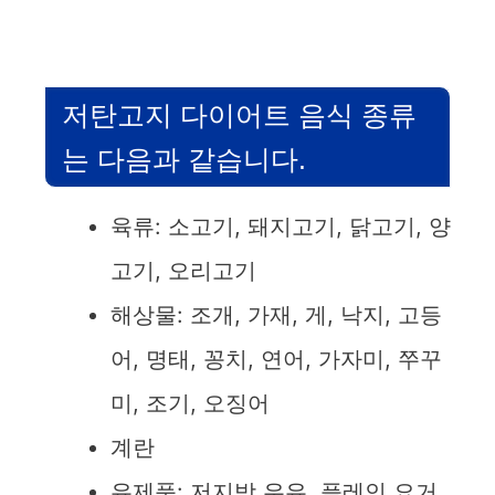
y
V
저탄고지 다이어트 음식 종류
i
는 다음과 같습니다.
d
육류: 소고기, 돼지고기, 닭고기, 양
고기, 오리고기
e
해상물: 조개, 가재, 게, 낙지, 고등
o
어, 명태, 꽁치, 연어, 가자미, 쭈꾸
미, 조기, 오징어
계란
유제품: 저지방 우유, 플레인 요거