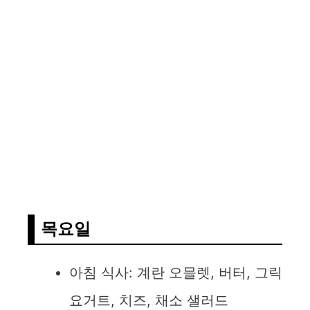
목요일
아침 식사: 계란 오믈렛, 버터, 그릭
요거트, 치즈, 채소 샐러드