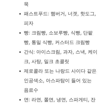
묵
패스트푸드: 햄버거, 너겟, 핫도그,
피자
빵: 크림빵, 소보루빵, 식빵, 단팥
빵, 통밀 식빵, 커스터드 크림빵
간식: 아이스크림, 과자, 스낵, 케이
크, 사탕, 밀크 초콜릿
제로콜라 또는 나랑드 사이다 같은
인공색소, 아스파탐이 들어 있는
음료수
면: 라면, 쫄면, 냉면, 스파게티, 잔