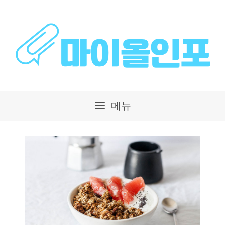
컨
텐
츠
로
건
메뉴
너
뛰
기