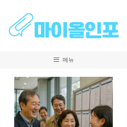
컨
텐
츠
로
건
메뉴
너
뛰
기