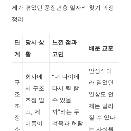
제가 겪었던 중장년층 일자리 찾기 과정
정리
단
당시 상
느낀 점과
배운 교훈
계
황
고민
안정적이
회사에
“내 나이에
구
라 믿었던
서 구조
다시 뭘 할
조
일상도 언
조정 발
수 있을
조
제든 달라
표, 제
까”라는 두
정
질 수 있다
이름이
려움과 허탈
소
는 사실을