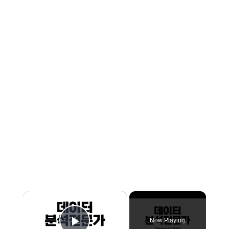
×
Now Playing