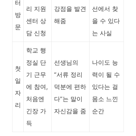
터
리 지원
강점을 발견
선에서 찾
방
센터 상
해줌
을 수 있다
문
담 신청
는 사실
학교 행
정실 단
선생님의
나이도 능
첫
기 근무
“서류 정리
력이 될 수
일
에 참여,
덕분에 편하
있다는 걸
자
처음엔
다”는 말이
몸소 느낀
리
긴장 가
자신감을 줌
순간
득