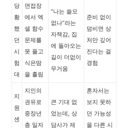
당
면접장
“나는 쓸모
황
에서 엑
준비 없이
없나”라는
했
셀 함수
덤비면 상
자책감, 집
던
문제를
처만 깊어
에 돌아오는
시
못 풀고
진다는 걸
길이 더없이
험
식은땀
경험
무거움
대
을 흘림
지인의
혼자서는
지
권유로
큰 기대 없
보지 못하
원
중장년
었는데, 상
던 가능성
센
층 일자
담사가 제
을 다른 시