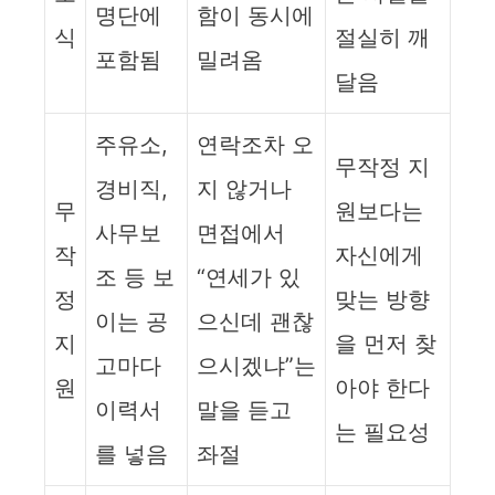
명단에
함이 동시에
식
절실히 깨
포함됨
밀려옴
달음
주유소,
연락조차 오
무작정 지
경비직,
지 않거나
무
원보다는
사무보
면접에서
작
자신에게
조 등 보
“연세가 있
정
맞는 방향
이는 공
으신데 괜찮
지
을 먼저 찾
고마다
으시겠냐”는
원
아야 한다
이력서
말을 듣고
는 필요성
를 넣음
좌절