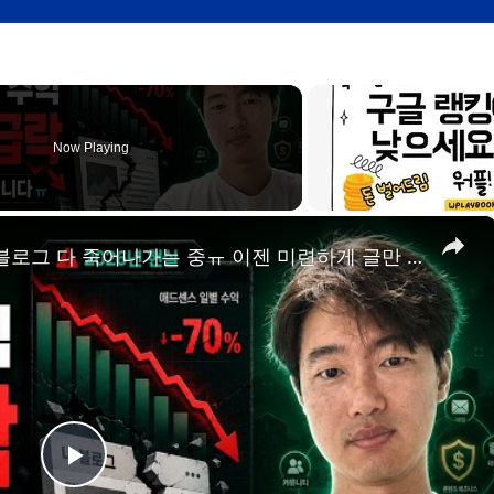
Now Playing
×
26년 애드센스 수익 70% 급락, 블로그 다 죽어나가는 중ㅠ 이젠 미련하게 글만 쓰면 안 됩니다.
P