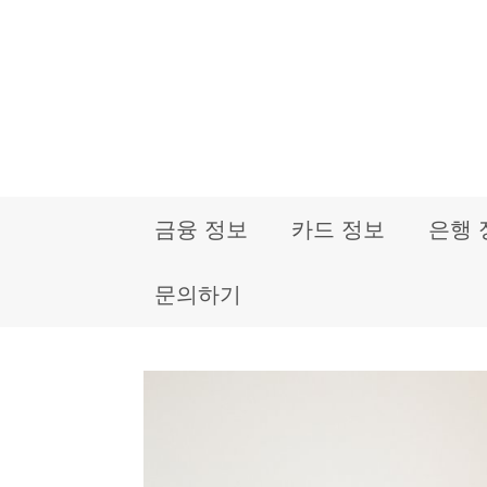
컨
텐
츠
로
건
금융 정보
카드 정보
은행 
너
뛰
문의하기
기