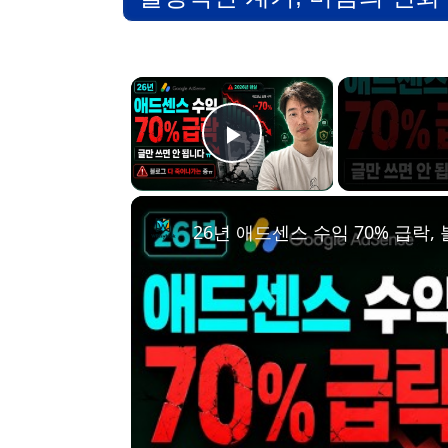
×
Play Video