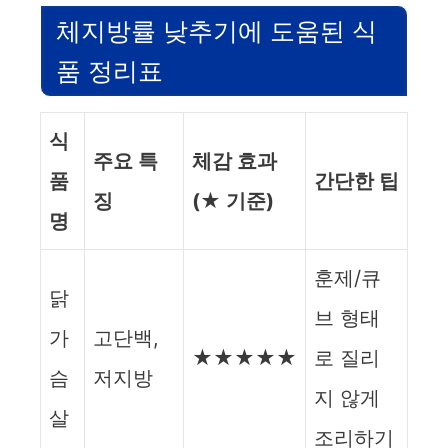
체지방률 낮추기에 도움된 식
품 정리표
식
주요 특
체감 효과
품
간단한 팁
징
(★ 기준)
명
훈제/큐
닭
브 형태
가
고단백,
★★★★★
로 질리
슴
저지방
지 않게
살
조리하기