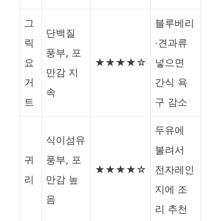
그
블루베리
단백질
릭
·견과류
풍부, 포
요
★★★★☆
넣으면
만감 지
거
간식 욕
속
트
구 감소
두유에
식이섬유
불려서
귀
풍부, 포
★★★★☆
전자레인
리
만감 높
지에 조
음
리 추천