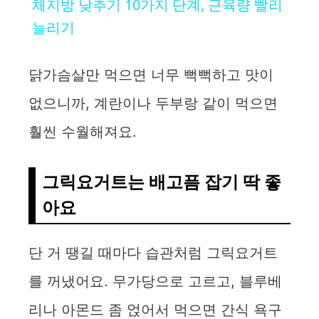
체지방 낮추기 10가지 단계, 근육량 빨리
a
늘리기
y
닭가슴살만 먹으면 너무 뻑뻑하고 맛이
없으니까, 계란이나 두부랑 같이 먹으면
V
훨씬 수월해져요.
i
그릭요거트는 배고픔 잡기 딱 좋
d
아요
e
단 거 땡길 때마다 습관처럼 그릭요거트
o
를 꺼냈어요. 무가당으로 고르고, 블루베
리나 아몬드 좀 얹어서 먹으면 간식 욕구