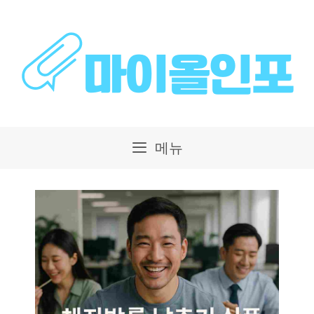
컨
텐
츠
로
건
메뉴
너
뛰
기