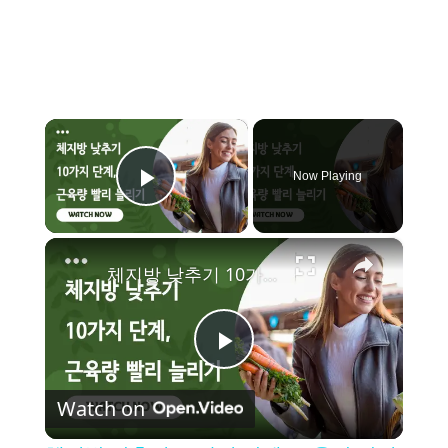
×
Now Playing
Play Video
×
체지방 낮추기 10가지 단계, 근육량 빨리 늘리기
P
Watch on
l