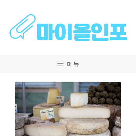
컨
텐
츠
로
건
메뉴
너
뛰
기