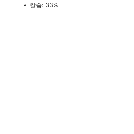
칼슘: 33%