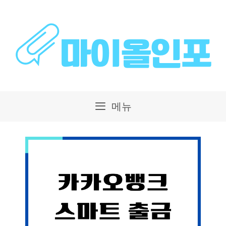
컨
텐
츠
로
건
메뉴
너
뛰
기