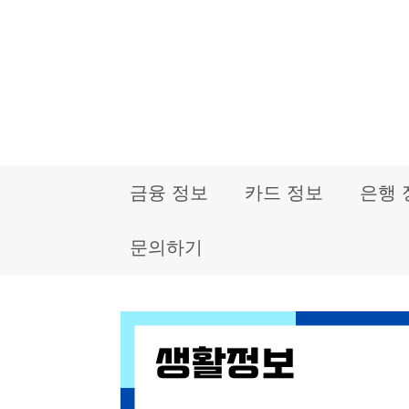
컨
텐
츠
로
건
금융 정보
카드 정보
은행 
너
뛰
문의하기
기