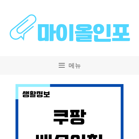
컨
텐
츠
로
건
메뉴
너
뛰
기