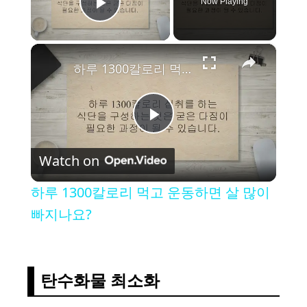
Now Playing
Play Video
×
하루 1300칼로리 먹고 운동하면 살 많이 빠지나요?
P
Watch on
l
하루 1300칼로리 먹고 운동하면 살 많이
a
빠지나요?
y
탄수화물 최소화
V