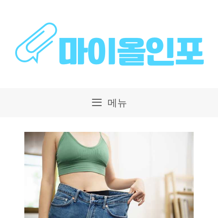
컨
텐
츠
로
건
메뉴
너
뛰
기