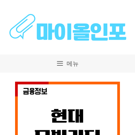
컨
텐
츠
로
건
메뉴
너
뛰
기