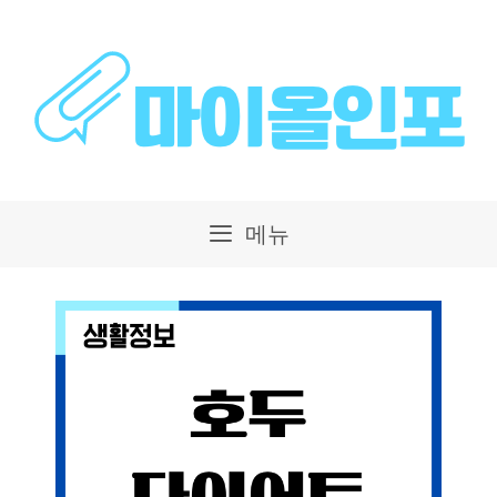
컨
텐
츠
로
건
메뉴
너
뛰
기