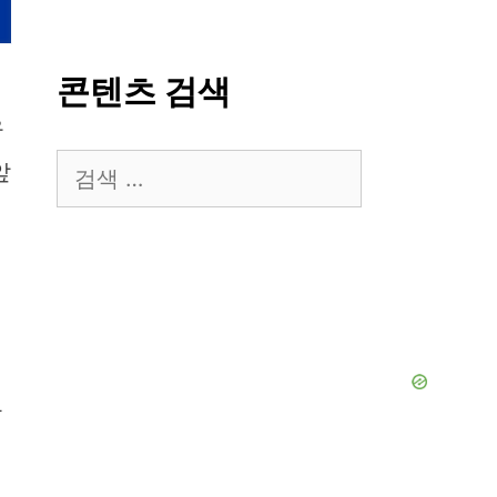
콘텐츠 검색
유
검
앞
색:
라