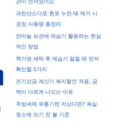
관이 먼저였어요
과탄산소다로 흰옷 누런 때 제거 시
권장 사용량 총정리
깐마늘 보관에 제습기 활용하는 현실
적인 방법
책가방 세탁 후 제습기 말릴 때 먼저
확인할 5가지
전기요금 계산기 복지할인 적용, 금
액이 다르게 나오는 이유
로
주방세제 유통기한 지났다면? 욕실
에
청소에 쓰기 전 볼 기준