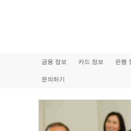
컨
텐
츠
로
건
금융 정보
카드 정보
은행 
너
뛰
문의하기
기