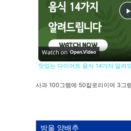
l
Watch on
맛있는 다이어트 음식 14가지 알려
사과 100그램에 50칼로리이며 3그
i
방울 양배추