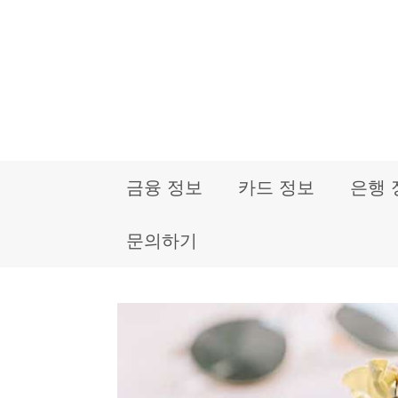
컨
텐
츠
로
건
금융 정보
카드 정보
은행 
너
뛰
문의하기
기