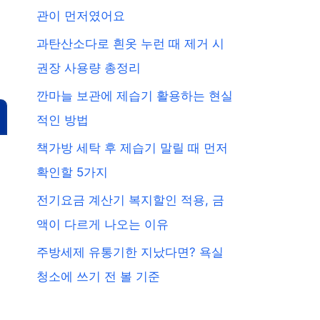
관이 먼저였어요
과탄산소다로 흰옷 누런 때 제거 시
권장 사용량 총정리
깐마늘 보관에 제습기 활용하는 현실
적인 방법
책가방 세탁 후 제습기 말릴 때 먼저
확인할 5가지
전기요금 계산기 복지할인 적용, 금
액이 다르게 나오는 이유
주방세제 유통기한 지났다면? 욕실
청소에 쓰기 전 볼 기준