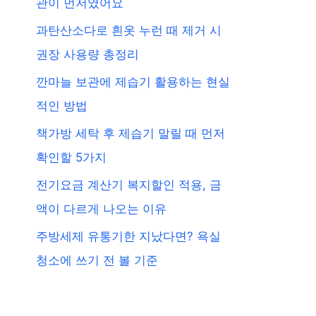
관이 먼저였어요
과탄산소다로 흰옷 누런 때 제거 시
권장 사용량 총정리
깐마늘 보관에 제습기 활용하는 현실
적인 방법
책가방 세탁 후 제습기 말릴 때 먼저
확인할 5가지
전기요금 계산기 복지할인 적용, 금
액이 다르게 나오는 이유
주방세제 유통기한 지났다면? 욕실
청소에 쓰기 전 볼 기준