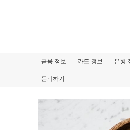
컨
텐
츠
로
건
금융 정보
카드 정보
은행 
너
뛰
문의하기
기