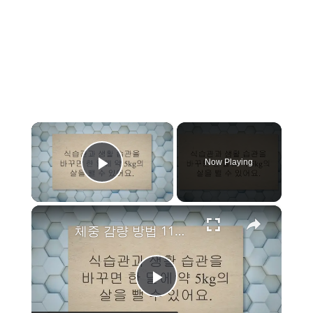
×
Now Playing
Play Video
×
체중 감량 방법 11가지, 운동 없이 살 뺄 수 있어요
P