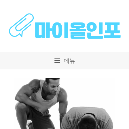
컨
텐
츠
로
건
메뉴
너
뛰
기