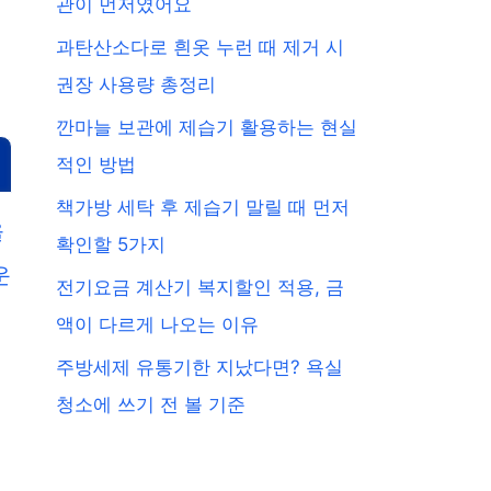
관이 먼저였어요
과탄산소다로 흰옷 누런 때 제거 시
권장 사용량 총정리
깐마늘 보관에 제습기 활용하는 현실
적인 방법
책가방 세탁 후 제습기 말릴 때 먼저
을
확인할 5가지
운
전기요금 계산기 복지할인 적용, 금
액이 다르게 나오는 이유
주방세제 유통기한 지났다면? 욕실
청소에 쓰기 전 볼 기준