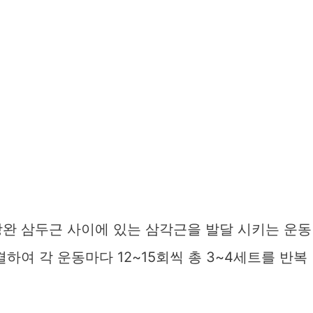
상완 삼두근 사이에 있는 삼각근을 발달 시키는 운동
하여 각 운동마다 12~15회씩 총 3~4세트를 반복