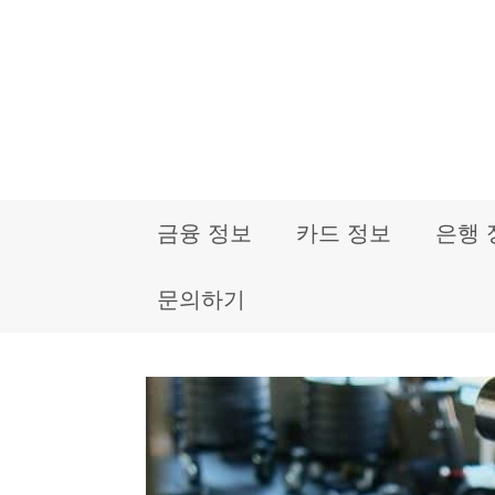
컨
텐
츠
로
건
금융 정보
카드 정보
은행 
너
뛰
문의하기
기