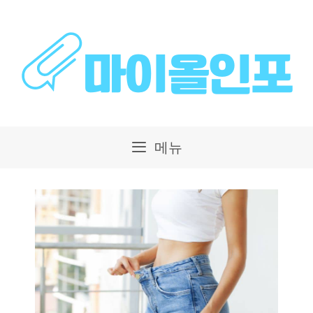
컨
텐
츠
로
건
메뉴
너
뛰
기