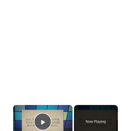
×
Now Playing
Play Video