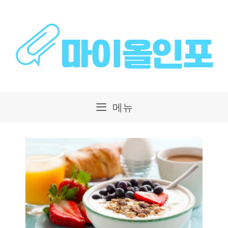
컨
텐
츠
로
건
메뉴
너
뛰
기