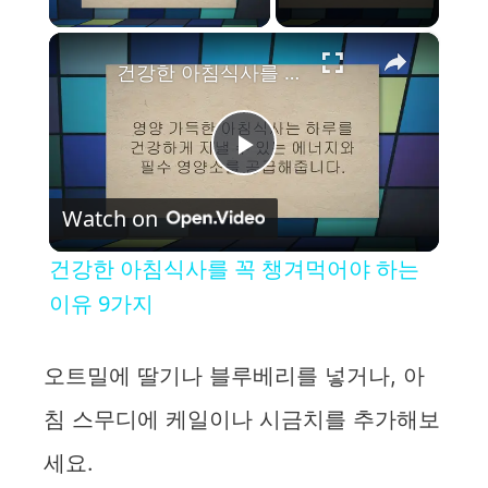
×
건강한 아침식사를 꼭 챙겨먹어야 하는 이유 9가지
P
Watch on
l
건강한 아침식사를 꼭 챙겨먹어야 하는
a
이유 9가지
y
오트밀에 딸기나 블루베리를 넣거나, 아
침 스무디에 케일이나 시금치를 추가해보
V
세요.