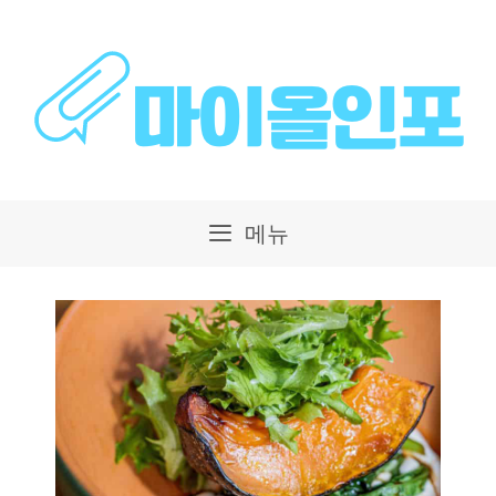
컨
텐
츠
로
건
메뉴
너
뛰
기