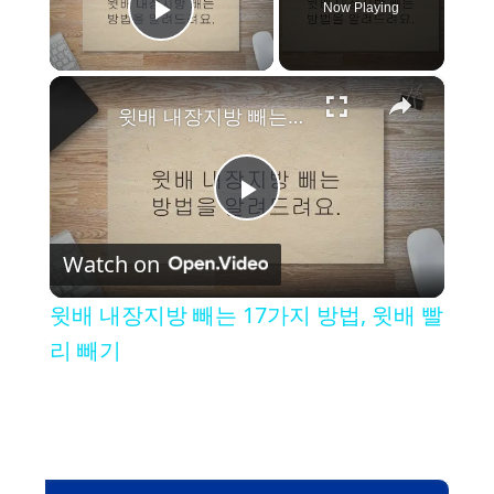
Now Playing
Play Video
×
윗배 내장지방 빼는 17가지 방법, 윗배 빨리 빼기
P
Watch on
l
윗배 내장지방 빼는 17가지 방법, 윗배 빨
a
리 빼기
y
V