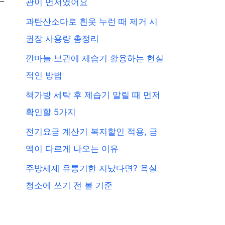
관이 먼저였어요
과탄산소다로 흰옷 누런 때 제거 시
권장 사용량 총정리
깐마늘 보관에 제습기 활용하는 현실
적인 방법
책가방 세탁 후 제습기 말릴 때 먼저
확인할 5가지
전기요금 계산기 복지할인 적용, 금
액이 다르게 나오는 이유
주방세제 유통기한 지났다면? 욕실
청소에 쓰기 전 볼 기준