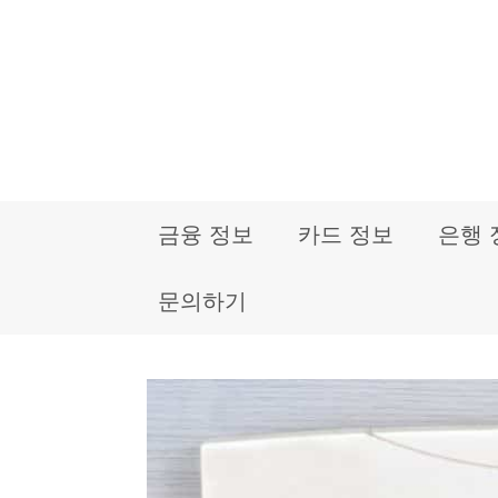
컨
텐
츠
로
건
금융 정보
카드 정보
은행 
너
뛰
문의하기
기