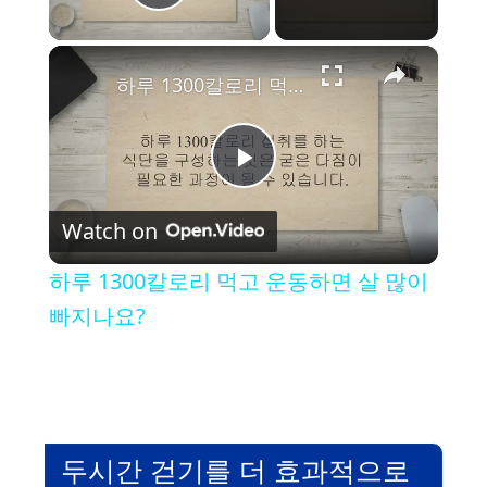
Play Video
×
하루 1300칼로리 먹고 운동하면 살 많이 빠지나요?
P
Watch on
l
하루 1300칼로리 먹고 운동하면 살 많이
a
빠지나요?
y
V
두시간 걷기를 더 효과적으로