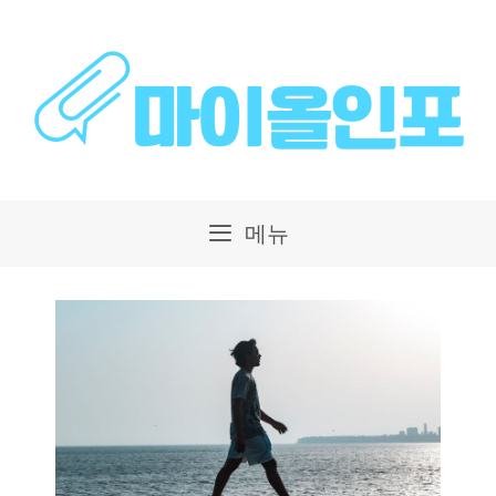
컨
텐
츠
로
건
메뉴
너
뛰
기