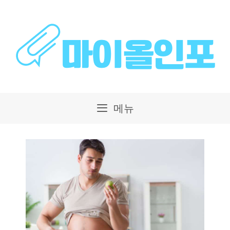
컨
텐
츠
로
건
메뉴
너
뛰
기