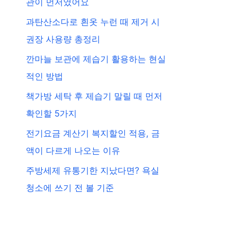
관이 먼저였어요
과탄산소다로 흰옷 누런 때 제거 시
권장 사용량 총정리
깐마늘 보관에 제습기 활용하는 현실
적인 방법
책가방 세탁 후 제습기 말릴 때 먼저
확인할 5가지
전기요금 계산기 복지할인 적용, 금
액이 다르게 나오는 이유
주방세제 유통기한 지났다면? 욕실
청소에 쓰기 전 볼 기준