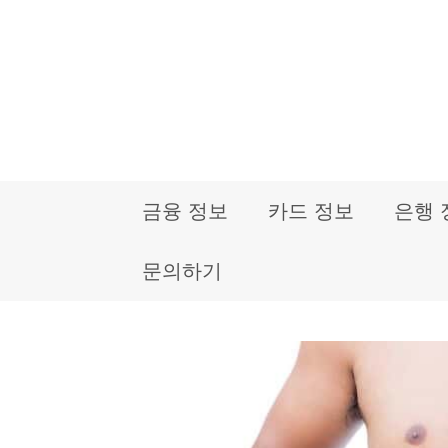
컨
텐
츠
로
건
금융 정보
카드 정보
은행 
너
뛰
문의하기
기